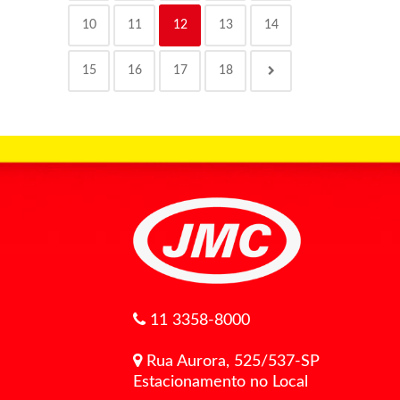
10
11
12
13
14
15
16
17
18
11 3358-8000
Rua Aurora, 525/537-SP
Estacionamento no Local