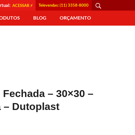
rtual:
Televendas: (11) 3358-8000
ACESSAR ⚡
ODUTOS
BLOG
ORÇAMENTO
 Fechada – 30×30 –
a – Dutoplast