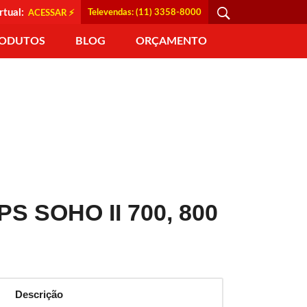
rtual:
Televendas: (11) 3358-8000
ACESSAR ⚡
ODUTOS
BLOG
ORÇAMENTO
 SOHO II 700, 800
Descrição