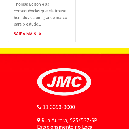
Thomas Edison e as
consequências que ela trouxe.
Sem dúvida um grande marco
para o estudo...
SAIBA MAIS
11 3358-8000
Rua Aurora, 525/537-SP
Estacionamento no Local