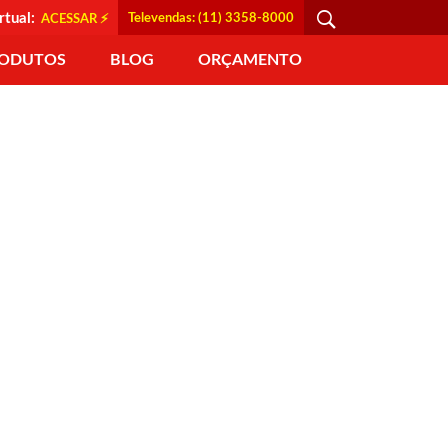
rtual:
Televendas: (11) 3358-8000
ACESSAR ⚡
ODUTOS
BLOG
ORÇAMENTO